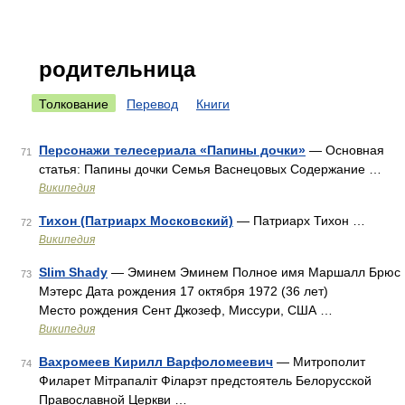
родительница
Толкование
Перевод
Книги
Персонажи телесериала «Папины дочки»
— Основная
71
статья: Папины дочки Семья Васнецовых Содержание …
Википедия
Тихон (Патриарх Московский)
— Патриарх Тихон …
72
Википедия
Slim Shady
— Эминем Эминем Полное имя Маршалл Брюс
73
Мэтерс Дата рождения 17 октября 1972 (36 лет)
Место рождения Сент Джозеф, Миссури, США …
Википедия
Вахромеев Кирилл Варфоломеевич
— Митрополит
74
Филарет Мітрапаліт Філарэт предстоятель Белорусской
Православной Церкви …