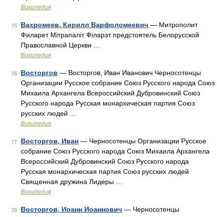
Википедия
Вахромеев, Кирилл Варфоломеевич
— Митрополит
75
Филарет Мітрапаліт Філарэт предстоятель Белорусской
Православной Церкви …
Википедия
Восторгов
— Восторгов, Иван Иванович Черносотенцы
76
Организации Русское собрание Союз Русского народа Союз
Михаила Архангела Всероссийский Дубровинский Союз
Русского народа Русская монархическая партия Союз
русских людей …
Википедия
Восторгов, Иван
— Черносотенцы Организации Русское
77
собрание Союз Русского народа Союз Михаила Архангела
Всероссийский Дубровинский Союз Русского народа
Русская монархическая партия Союз русских людей
Священная дружина Лидеры …
Википедия
Восторгов, Иоанн Иоаннович
— Черносотенцы
78